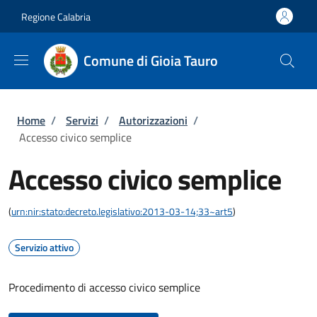
Salta al contenuto principale
Skip to footer content
Regione Calabria
Comune di Gioia Tauro
Briciole di pane
Home
/
Servizi
/
Autorizzazioni
/
Accesso civico semplice
Accesso civico semplice
(
urn:nir:stato:decreto.legislativo:2013-03-14;33~art5
)
Servizio attivo
Procedimento di accesso civico semplice