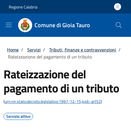
Salta al contenuto principale
Skip to footer content
Regione Calabria
Comune di Gioia Tauro
Briciole di pane
Home
/
Servizi
/
Tributi, finanze e contravvenzioni
/
Rateizzazione del pagamento di un tributo
Rateizzazione del
pagamento di un tributo
(
urn:nir:stato:decreto.legislativo:1997-12-15;446~art52
)
Servizio attivo