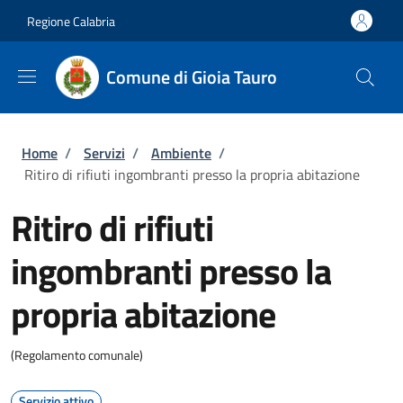
Salta al contenuto principale
Skip to footer content
Regione Calabria
Comune di Gioia Tauro
Briciole di pane
Home
/
Servizi
/
Ambiente
/
Ritiro di rifiuti ingombranti presso la propria abitazione
Ritiro di rifiuti
ingombranti presso la
propria abitazione
(Regolamento comunale)
Servizio attivo