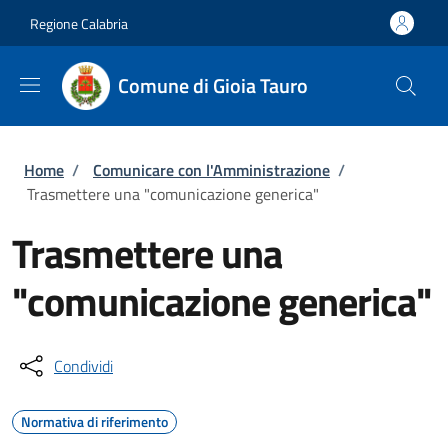
Salta al contenuto principale
Skip to footer content
Regione Calabria
Comune di Gioia Tauro
Briciole di pane
Home
/
Comunicare con l'Amministrazione
/
Trasmettere una "comunicazione generica"
Trasmettere una
"comunicazione generica"
Condividi
Normativa di riferimento