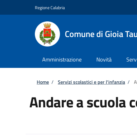
Salta al contenuto principale
Skip to footer content
Regione Calabria
Comune di Gioia Ta
Amministrazione
Novità
Serv
Briciole di pane
Home
/
Servizi scolastici e per l'infanzia
/
A
Andare a scuola c