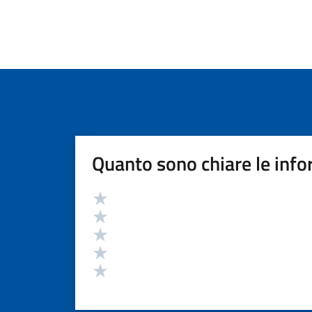
Quanto sono chiare le info
Valutazione
Valuta 5 stelle su 5
Valuta 4 stelle su 5
Valuta 3 stelle su 5
Valuta 2 stelle su 5
Valuta 1 stelle su 5