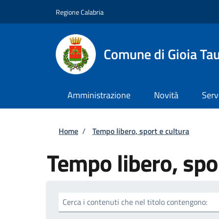
Salta al contenuto principale
Skip to footer content
Regione Calabria
Comune di Gioia Ta
Amministrazione
Novità
Serv
Briciole di pane
Home
/
Tempo libero, sport e cultura
Tempo libero, spor
Cerca i contenuti che nel titolo contengono: