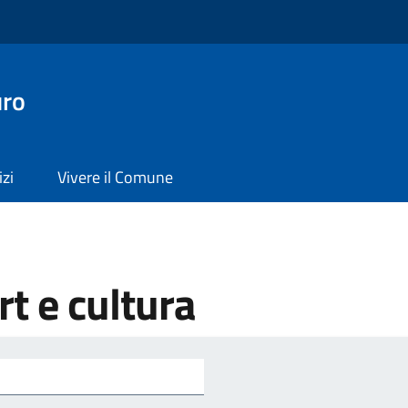
uro
izi
Vivere il Comune
t e cultura