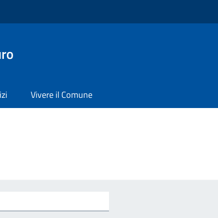
uro
izi
Vivere il Comune