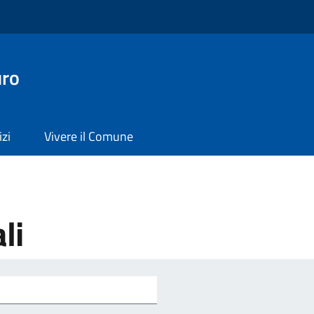
uro
izi
Vivere il Comune
li