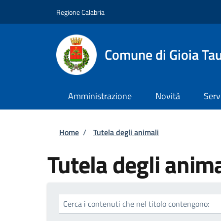
Salta al contenuto principale
Skip to footer content
Regione Calabria
Comune di Gioia Ta
Amministrazione
Novità
Serv
Briciole di pane
Home
/
Tutela degli animali
Tutela degli anima
Cerca i contenuti che nel titolo contengono: